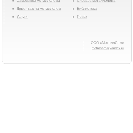
Самовывоз металлолома
Словарь металлолома
Демонтаж на металлолом
Библиотека
Услуги
Поиск
ООО «МеталлСам»
metallsam@yandex.ru