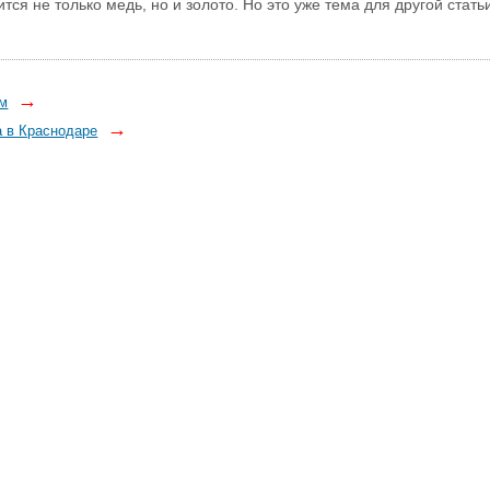
ся не только медь, но и золото. Но это уже тема для другой статьи
→
ом
→
 в Краснодаре