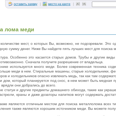
|
|
оставить заявку
место на карте
ка лома меди
количестве мест, о которых Вы, возможно, не подозревали. Это 
ную сумму денег. Ниже Вы найдете пять лучших мест для поиска 
тура. Особенно это касается старых домов. Трубы и другие виды 
ротивозаконно. Сначала получите разрешение от владельца.
хнике используется много меди. Более современная техника сод
больше меди в нем. Стиральные машины, старые холодильники, фе
ров и холодильников опасно извлекать медь, так как там содержатс
 дом, который планируется под снос, в нем может быть медная про
 врядли они добрались до всего.
е статуи и другие предметы домашнего обихода, такие как украш
 кастрюли, краны и даже дозаторы напитков могут содержать дост
акже являются отличным местом для поиска металлолома всех тип
пления также являются хорошим источником меди. Вы можете получ