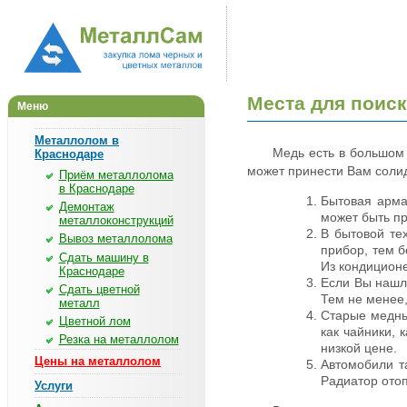
Места для поис
Меню
Металлолом в
Медь есть в большом 
Краснодаре
может принести Вам солид
Приём металлолома
в Краснодаре
Бытовая арма
Демонтаж
может быть п
металлоконструкций
В бытовой те
Вывоз металлолома
прибор, тем 
Сдать машину в
Из кондиционе
Краснодаре
Если Вы нашли
Сдать цветной
Тем не менее,
металл
Старые медны
Цветной лом
как чайники,
Резка на металлолом
низкой цене.
Цены на металлолом
Автомобили т
Радиатор ото
Услуги