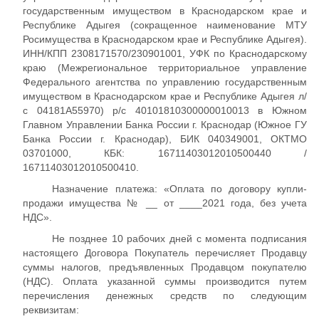
государственным имуществом в Краснодарском крае и
Республике Адыгея (сокращенное наименование МТУ
Росимущества в Краснодарском крае и Республике Адыгея).
ИНН/КПП 2308171570/230901001, УФК по Краснодарскому
краю (Межрегиональное территориальное управление
Федерального агентства по управлению государственным
имуществом в Краснодарском крае и Республике Адыгея л/
с 04181А55970) р/с 40101810300000010013 в Южном
Главном Управлении Банка России г. Краснодар (Южное ГУ
Банка России г. Краснодар), БИК 040349001, ОКТМО
03701000, КБК: 16711403012010500440 /
16711403012010500410.
Назначение платежа: «Оплата по договору купли-
продажи имущества № __ от ____2021 года, без учета
НДС».
Не позднее 10 рабочих дней с момента подписания
настоящего Договора Покупатель перечисляет Продавцу
суммы налогов, предъявленных Продавцом покупателю
(НДС). Оплата указанной суммы производится путем
перечисления денежных средств по следующим
реквизитам: