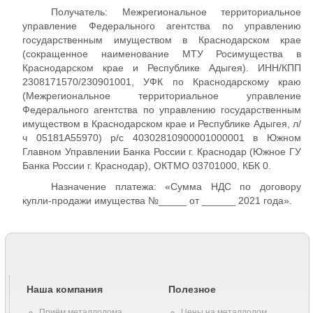
Получатель: Межрегиональное территориальное
управление Федерального агентства по управлению
государственным имуществом в Краснодарском крае
(сокращенное наименование МТУ Росимущества в
Краснодарском крае и Республике Адыгея). ИНН/КПП
2308171570/230901001, УФК по Краснодарскому краю
(Межрегиональное территориальное управление
Федерального агентства по управлению государственным
имуществом в Краснодарском крае и Республике Адыгея, л/
ч 05181А55970) р/с 40302810900001000001 в Южном
Главном Управлении Банка России г. Краснодар (Южное ГУ
Банка России г. Краснодар), ОКТМО 03701000, КБК 0.
Назначение платежа: «Сумма НДС по договору
купли-продажи имущества №_____ от ______ 2021 года».
Наша компания
Полезное
Приём металлолома
Цены на металлолом