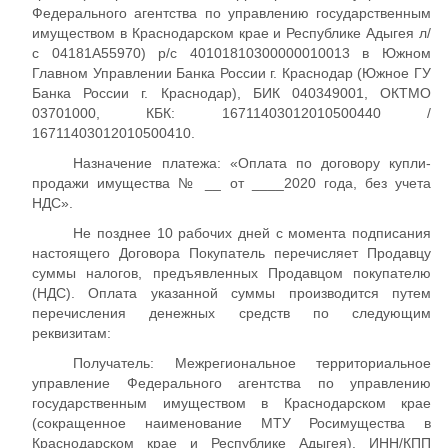
Федерального агентства по управлению государственным
имуществом в Краснодарском крае и Республике Адыгея л/
с 04181А55970) р/с 40101810300000010013 в Южном
Главном Управлении Банка России г. Краснодар (Южное ГУ
Банка России г. Краснодар), БИК 040349001, ОКТМО
03701000, КБК: 16711403012010500440 /
16711403012010500410.
Назначение платежа: «Оплата по договору купли-
продажи имущества № __ от ____2020 года, без учета
НДС».
Не позднее 10 рабочих дней с момента подписания
настоящего Договора Покупатель перечисляет Продавцу
суммы налогов, предъявленных Продавцом покупателю
(НДС). Оплата указанной суммы производится путем
перечисления денежных средств по следующим
реквизитам:
Получатель: Межрегиональное территориальное
управление Федерального агентства по управлению
государственным имуществом в Краснодарском крае
(сокращенное наименование МТУ Росимущества в
Краснодарском крае и Республике Адыгея). ИНН/КПП