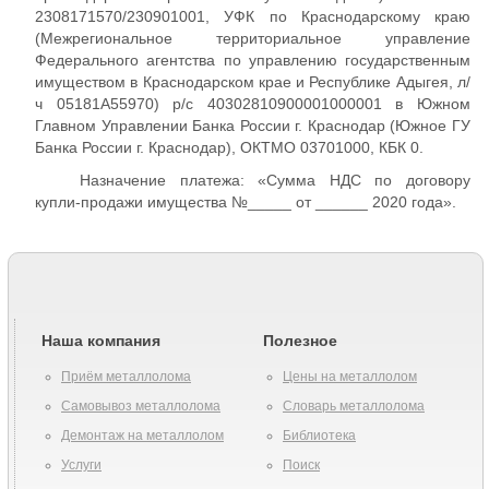
2308171570/230901001, УФК по Краснодарскому краю
(Межрегиональное территориальное управление
Федерального агентства по управлению государственным
имуществом в Краснодарском крае и Республике Адыгея, л/
ч 05181А55970) р/с 40302810900001000001 в Южном
Главном Управлении Банка России г. Краснодар (Южное ГУ
Банка России г. Краснодар), ОКТМО 03701000, КБК 0.
Назначение платежа: «Сумма НДС по договору
купли-продажи имущества №_____ от ______ 2020 года».
Наша компания
Полезное
Приём металлолома
Цены на металлолом
Самовывоз металлолома
Словарь металлолома
Демонтаж на металлолом
Библиотека
Услуги
Поиск