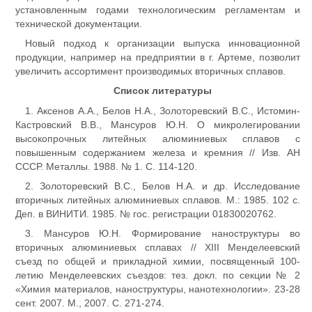
установленным годами технологическим регламентам и
технической документации.
Новый подход к организации выпуска инновационной
продукции, например на предприятии в г. Артеме, позволит
увеличить ассортимент производимых вторичных сплавов.
Список литературы
1. Аксенов А.А., Белов Н.А., Золоторевский В.С., Истомин-
Кастровский В.В., Мансуров Ю.Н. О микролегировании
высокопрочных литейных алюминиевых сплавов с
повышенным содержанием железа и кремния // Изв. АН
СССР. Металлы. 1988. № 1. С. 114-120.
2. Золоторевский В.С., Белов Н.А. и др. Исследование
вторичных литейных алюминиевых сплавов. М.: 1985. 102 с.
Деп. в ВИНИТИ. 1985. № гос. регистрации 01830020762.
3. Мансуров Ю.Н. Формирование наноструктуры во
вторичных алюминиевых сплавах // XIII Менделеевский
съезд по общей и прикладной химии, посвященный 100-
летию Менделеевских съездов: тез. докл. по секции № 2
«Химия материалов, наноструктуры, нанотехнологии». 23-28
сент. 2007. М., 2007. С. 271-274.