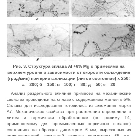
Рис. 3. Структура сплава Al +6% Mg c примесями на
верхнем уровне в зависимости от скорости охлаждения
(град/мин) при кристаллизации (литое состояние) х 250:
а – 200; б – 150; в - 100; г – 80; д – 50; е – 20
Анализ раздельного влияния примесей на механические
свойства проводился на сплаве с содержанием магния в 6%.
Сплавы для исследования готовились из алюминия марки
А7. Механические свойства при растяжении определяли в
литом и термически обработанном (по режиму Т4,
применяемому для промышленных первичных сплавов)
состояниях на образцах диаметром 6 мм, вырезанных из
цилиндрической кокильной отливки диаметром 55 мм.