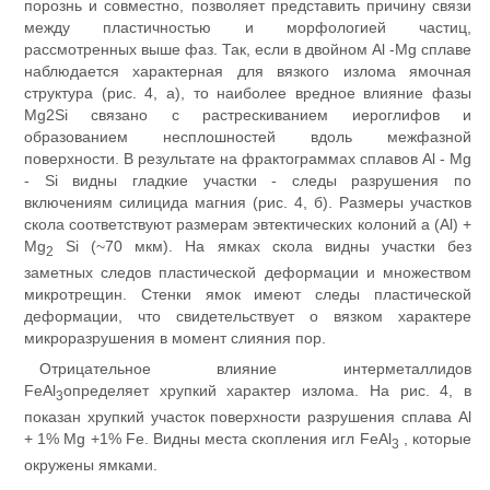
порознь и совместно, позволяет представить причину связи
между пластичностью и морфологией частиц,
рассмотренных выше фаз. Так, если в двойном Al -Mg сплаве
наблюдается характерная для вязкого излома ямочная
структура (рис. 4, а), то наиболее вредное влияние фазы
Mg2Si связано с растрескиванием иероглифов и
образованием несплошностей вдоль межфазной
поверхности. В результате на фрактограммах сплавов Al - Mg
- Si видны гладкие участки - следы разрушения по
включениям силицида магния (рис. 4, б). Размеры участков
скола соответствуют размерам эвтектических колоний a (Al) +
Mg
Si (~70 мкм). На ямках скола видны участки без
2
заметных следов пластической деформации и множеством
микротрещин. Стенки ямок имеют следы пластической
деформации, что свидетельствует о вязком характере
микроразрушения в момент слияния пор.
Отрицательное влияние интерметаллидов
FeAl
определяет хрупкий характер излома. На рис. 4, в
3
показан хрупкий участок поверхности разрушения сплава Al
+ 1% Mg +1% Fe. Видны места скопления игл FeAl
, которые
3
окружены ямками.