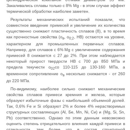
Закаливались сплавы только с 8% Mg - в этом случае эффект
термической обработки наиболее заметен.
Результаты механических испытаний показали, что
совместное введение примесей и увеличение их количества
существенно снижают пластичность сплавов (8), в то время
как прочностные свойства (о
, о
, НВ) остаются на уровне,
в
0;2
характерном для промышленных первичных сплавов.
Например, для сплавов с 6% Mg с увеличением содержания
примесей 8 снижается с 27 до 2%. При этом наблюдается
некоторый прирост твердости НВ с 700 до 850 МПа и
предела текучести о
со 110-115 до 130-160 МПа, а
02
временное сопротивление о
несколько снижается - от 260
в
до 220 МПа.
По-видимому, наиболее сильно снижают механические
свойства сплавов примеси кремния и железа, которые
образуют избыточные фазы с наибольшей объемной долей.
Так, 0,6% Fe и Si образуют 2% и более 4% нерастворимых
структурных составляющих (Al, Бе, Mn, Ni, Си) и (Mg, Si, Sn,
Pb) соответственно. Однако по этим данным невозможно
оценить степень отрицательного влияния каждой примеси в
отдельности, тем более что в состав структурной