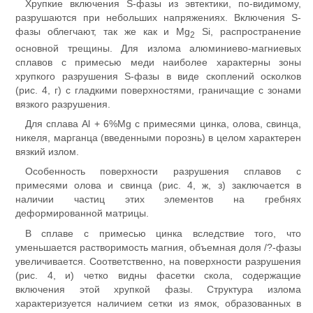
Хрупкие включения S-фазы из эвтектики, по-видимому,
разрушаются при небольших напряжениях. Включения S-
фазы облегчают, так же как и Mg
Si, распространение
2
основной трещины. Для излома алюминиево-магниевых
сплавов с примесью меди наиболее характерны зоны
хрупкого разрушения S-фазы в виде скоплений осколков
(рис. 4, г) с гладкими поверхностями, граничащие с зонами
вязкого разрушения.
Для сплава Al + 6%Mg с примесями цинка, олова, свинца,
никеля, марганца (введенными порознь) в целом характерен
вязкий излом.
Особенность поверхности разрушения сплавов с
примесями олова и свинца (рис. 4, ж, з) заключается в
наличии частиц этих элементов на гребнях
деформированной матрицы.
В сплаве с примесью цинка вследствие того, что
уменьшается растворимость магния, объемная доля /?-фазы
увеличивается. Соответственно, на поверхности разрушения
(рис. 4, и) четко видны фасетки скола, содержащие
включения этой хрупкой фазы. Структура излома
характеризуется наличием сетки из ямок, образованных в