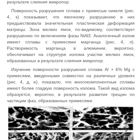
результате слияния микропор.
Поверхность разрушения сплава с примесью никеля (рис.
4, к) показывает, что ямочному разрушению в них
предшествовала значительная пластическая деформация
матрицы. Зона мелких ямок, по-видимому, соответствует
разрушению по включениям фазы NiAl3. Аналогичный излом
имеют сплавы с примесями марганца (рис. 4, л).
Растворимость марганца в алюминии, вероятно,
обеспечивает на структуре излома участки мелких ямок,
образованных в результате слияния микропор.
Изучение поверхности разрушения сплава Al + 6% Mg с
примесями, введенными совместно на различных уровнях
(рис. 4, д, е), показало, что многокомпонентные сплавы
имеют более гладкую поверхность излома. Такой вид излома
образуется, вероятно, в результате развития трещин по
частицам фаз, образованных примесями.