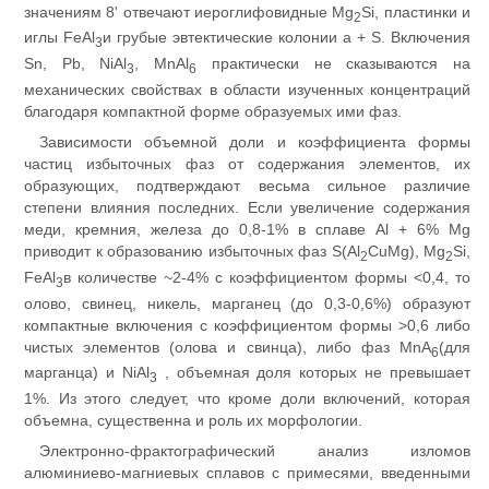
значениям 8' отвечают иероглифовидные Mg
Si, пластинки и
2
иглы FeAl
и грубые эвтектические колонии а + S. Включения
3
Sn, Pb, NiAl
, MnAl
практически не сказываются на
3
6
механических свойствах в области изученных концентраций
благодаря компактной форме образуемых ими фаз.
Зависимости объемной доли и коэффициента формы
частиц избыточных фаз от содержания элементов, их
образующих, подтверждают весьма сильное различие
степени влияния последних. Если увеличение содержания
меди, кремния, железа до 0,8-1% в сплаве Al + 6% Mg
приводит к образованию избыточных фаз S(Al
CuMg), Mg
Si,
2
2
FeAl
в количестве ~2-4% с коэффициентом формы <0,4, то
3
олово, свинец, никель, марганец (до 0,3-0,6%) образуют
компактные включения с коэффициентом формы >0,6 либо
чистых элементов (олова и свинца), либо фаз MnA
(для
6
марганца) и NiAl
, объемная доля которых не превышает
3
1%. Из этого следует, что кроме доли включений, которая
объемна, существенна и роль их морфологии.
Электронно-фрактографический анализ изломов
алюминиево-магниевых сплавов с примесями, введенными