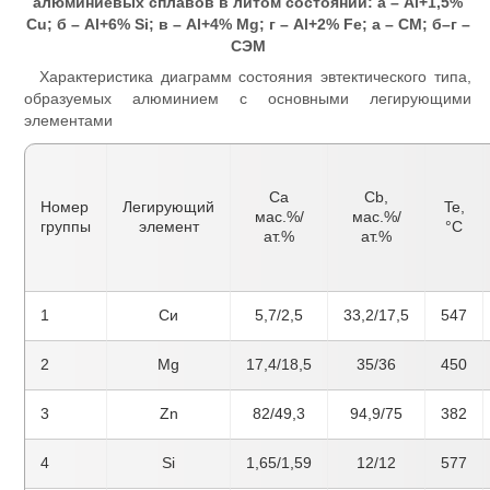
алюминиевых сплавов в литом состоянии: а – Al+1,5%
Cu; б – Al+6% Si; в – Al+4% Mg; г – Al+2% Fe; а – СМ; б–г –
СЭМ
Характеристика диаграмм состояния эвтектического типа,
образуемых алюминием с основными легирующими
элементами
Ca
Cb,
Номер
Легирующий
Te,
мас.%/
мас.%/
группы
элемент
°С
ат.%
ат.%
1
Си
5,7/2,5
33,2/17,5
547
2
Mg
17,4/18,5
35/36
450
3
Zn
82/49,3
94,9/75
382
4
Si
1,65/1,59
12/12
577