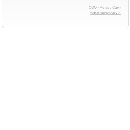
ООО «МеталлСам»
metallsam@yandex.ru