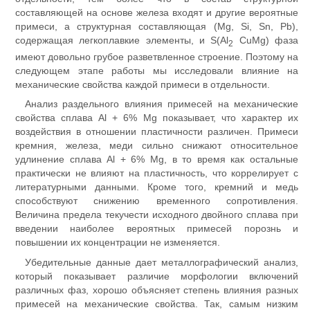
составляющей на основе железа входят и другие вероятные
примеси, а структурная составляющая (Mg, Si, Sn, Pb),
содержащая легкоплавкие элементы, и S(Al
CuMg) фаза
2
имеют довольно грубое разветвленное строение. Поэтому на
следующем этапе работы мы исследовали влияние на
механические свойства каждой примеси в отдельности.
Анализ раздельного влияния примесей на механические
свойства сплава Al + 6% Mg показывает, что характер их
воздействия в отношении пластичности различен. Примеси
кремния, железа, меди сильно снижают относительное
удлинение сплава Al + 6% Mg, в то время как остальные
практически не влияют на пластичность, что коррелирует с
литературными данными. Кроме того, кремний и медь
способствуют снижению временного сопротивления.
Величина предела текучести исходного двойного сплава при
введении наиболее вероятных примесей порознь и
повышении их концентрации не изменяется.
Убедительные данные дает металлографический анализ,
который показывает различие морфологии включений
различных фаз, хорошо объясняет степень влияния разных
примесей на механические свойства. Так, самым низким