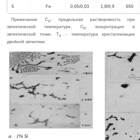
5
Fe
0,05/0,03
1,8/0,9
655
Примечание. C
- предельная растворимость при
a
эвтектической температуре, C
- концентрация в
b
эвтектической точке, T
- температура кристаллизации
e
двойной эвтектики.